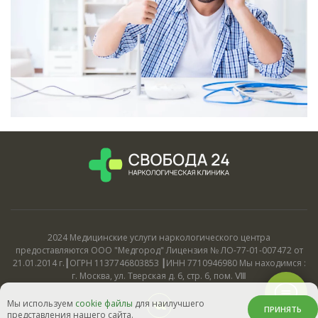
2024 Медицинские услуги наркологического центра
предоставляются ООО "Медгород" Лицензия № ЛО-77-01-007472 от
21.01.2014 г.┃ОГРН 1137746803853 ┃ИНН 7710946980 Мы находимся :
г. Москва, ул. Тверская д. 6, стр. 6, пом. Ⅷ
Мы используем
cookie файлы
для наилучшего
ПРИНЯТЬ
представления нашего сайта.