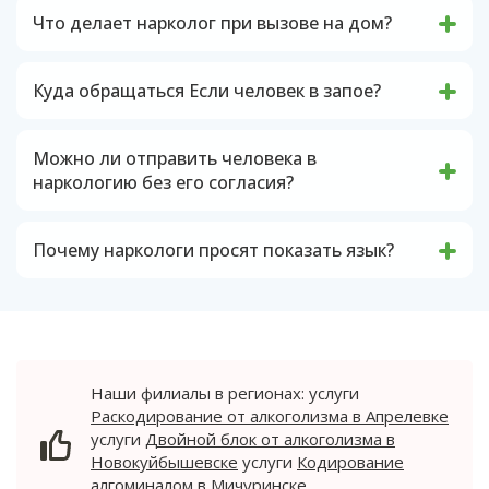
симптомы, при которых нужна срочная помощь.
Что делает нарколог при вызове на дом?
Что входит в услугу?
Услуги наркологической помощи на дому
предлагают следующее: 1. Оперативный
Выезд врача
Куда обращаться Если человек в запое?
вывод из запойного состояния, с особым
Приезд в течение часа.
В случае возникновения чрезвычайной
вниманием к безопасности и комфорту
ситуации, необходимо немедленно вызвать
пациента. Наша команда опытных
Осмотр пациента: оценка состояния, измерение
Можно ли отправить человека в
экстренную медицинскую помощь или, если
специалистов гарантирует эффективное и
давления, пульса.
наркологию без его согласия?
имеется агрессивное поведение, обращаться к
бережное освобождение от пагубной
Детоксикация
полиции за помощью. В тех случаях, когда
Большинство пациентов в большинстве
зависимости. 2. Качественное лечение
Капельницы для вывода токсинов.
состояние позволяет, пациент может
ситуаций избегают осознания всей тяжести
похмельного синдрома, направленное на
Почему наркологи просят показать язык?
обратиться в наркологический кабинет, где
своих проблем, и с этим их отношение к
снятие неприятных последствий употребления
Препараты для восстановления водно-солевого
Для оценки функционирования
врач проведет осмотр и примет решение о
предложениям медицинской помощи
алкоголя. Мы предоставляем комплексную и
баланса.
кровообращения в мозге мы анализируем
необходимой форме оказания помощи.
выражается очень отрицательно. Согласно
индивидуальную терапию, которая помогает
Купирование симптомов
реакции на оскаливание зубов и значительную
законодательству России, против их воли
восстановить организм и улучшить
Снятие боли, тревоги, судорог.
выдвиженность языка. Это позволяет нам
невозможно отправить их в медицинское
самочувствие. 3. Профессиональное
определить, насколько эффективно работают
учреждение.
проведение кодирования, в том числе
Стабилизация давления и сердечного ритма.
нервы, отвечающие за движение лица и
использование современных и эффективных
Наши филиалы в регионах: услуги
Рекомендации
головы.
методов, таких как мышечный блок и
Раскодирование от алкоголизма в Апрелевке
Советы по дальнейшему лечению.
имплантационная терапия. Наше внимание к
услуги
Двойной блок от алкоголизма в
подробным консультациям и выбору наиболее
Направление на стационар или реабилитацию.
Новокуйбышевске
услуги
Кодирование
подходящего метода позволяет максимально
алгоминалом в Мичуринске