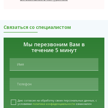
Почему выбирают помощь на дому?
эффективно бороться с наркотической
зависимостью. 4. Консультация врача, которая
Анонимность
: никто не узнает о вашем обращении.
включает в себя детальное обсуждение
проблемы, анализ медицинских данных и
Скорость
: врач приезжает в течение часа.
рекомендации по оптимальному плану
Связаться со специалистом
Комфорт
: лечение проходит в привычной
лечения. Наша команда наркологов всегда
обстановке.
готова выслушать и помочь пациентам в их
многогранных потребностях. Контактируйте с
Эффективность
: профессиональная помощь
Мы перезвоним Вам в
нашими специалистами уже сегодня и
быстро стабилизирует состояние.
течение 5 минут
получите квалифицированную
Как проходит вызов?
наркологическую помощь на дому, которая
поможет вам вернуться к здоровой и
Вы звоните в клинику.
полноценной жизни.
Врач уточняет детали и выезжает к вам.
Проводит осмотр, ставит капельницу, назначает
препараты.
Дает рекомендации по дальнейшему лечению.
Не откладывайте — звоните сейчас
Даю согласие на обработку своих персональных данных, с
условиями
политики конфиденциальности
ознакомлен