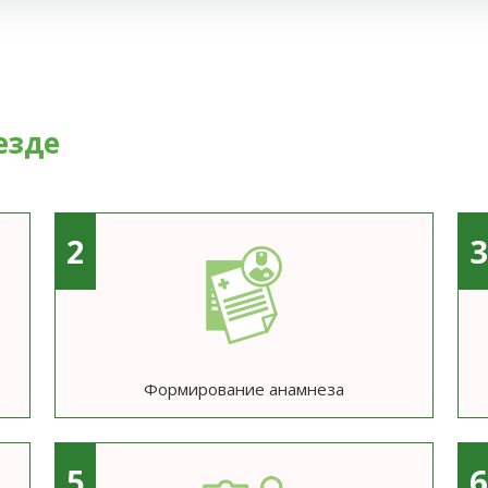
езде
2
Формирование анамнеза
5