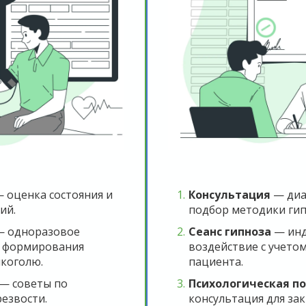
 оценка состояния и
Консультация
— диа
ий.
подбор методики гип
 одноразовое
Сеанс гипноза
— инд
я формирования
воздействие с учето
лкоголю.
пациента.
— советы по
Психологическая п
езвости.
консультация для за