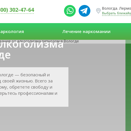
Вологда. Лермо
800) 302-47-64
Выбрать ближай
аркология
Лечение наркомании
алкоголизма
ание от алкоголизма гипнозом в Вологде
де
ологде — безопасный и
 своей жизнью. Всего за
ному, обретете свободу и
верьтесь профессионалам и