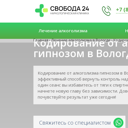
+7 (
Лечение алкоголизма
Н
Кодирование от 
Главная
›
Лечение алкоголизма в Вологде
›
Кодиров
гипнозом в Волог
Кодирование от алкоголизма гипнозом в В
эффективный способ вернуть контроль над
один сеанс вы избавитесь от тяги к спирт
начнете новую главу без зависимости. До
почувствуйте результат уже сегодня!
Свяжитесь со специалистом