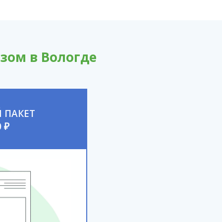
зом в Вологде
 ПАКЕТ
 ₽