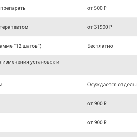
 препараты
от 500 ₽
отерапевтом
от 31900 ₽
амме "12 шагов")
Бесплатно
 изменения установок и
и
Осуждается отдель
от 900 ₽
от 900 ₽