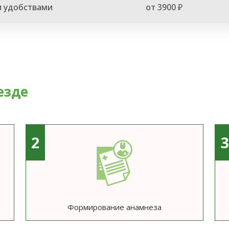
и удобствами
от 3900 ₽
езде
2
Формирование анамнеза