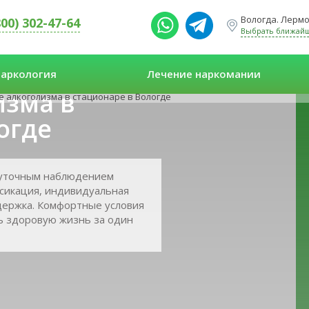
Вологда. Лермо
800) 302-47-64
Выбрать ближай
аркология
Лечение наркомании
изма в
 алкоголизма в стационаре в Вологде
огде
суточным наблюдением
ксикация, индивидуальная
держка. Комфортные условия
ь здоровую жизнь за один