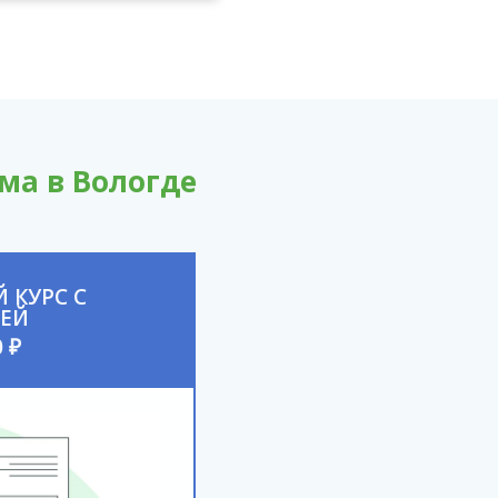
ма в Вологде
 КУРС С
ЕЙ
 ₽