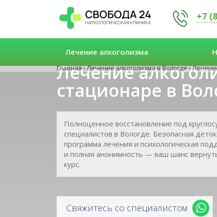
+7 (
Лечение алкоголизма
Н
Лечение алкогол
Главная
›
Лечение алкоголизма в Вологде
›
Лечение
стационаре в Вол
Полноценное восстановление под кругло
специалистов в Вологде. Безопасная дето
программа лечения и психологическая под
и полная анонимность — ваш шанс вернут
курс.
Свяжитесь со специалистом