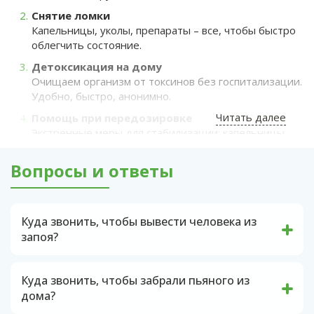
Снятие ломки
Капельницы, уколы, препараты – все, чтобы быстро
облегчить состояние.
Детоксикация на дому
Очищаем организм от токсинов без госпитализации.
Удобно, быстро, анонимно.
Читать далее
Помощь при передозировке
Экстренные меры для стабилизации: капельницы,
реанимационные препараты, контроль состояния.
Вопросы и ответы
Вывод из запоя
Комплексная помощь при алкогольной интоксикации:
капельницы, восстановление, рекомендации.
Психологическая поддержка
Куда звонить, чтобы вывести человека из
Снимаем тревогу, панику, агрессию. Помогаем
запоя?
успокоиться и взять ситуацию под контроль.
Если состояние человека ухудшается, и это
явно не связано с опьянением, необходимо
Транспортировка в клинику
Куда звонить, чтобы забрали пьяного из
незамедлительно вызвать скорую помощь.
Если требуется госпитализация, организуем
дома?
Врач экстренной медицинской службы
безопасную перевозку.
осмотрит пациента и предоставит
Если человек находится в состоянии