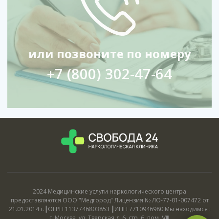
или позвоните по номеру
+7 (800) 302-47-64
2024 Медицинские услуги наркологического центра
предоставляются ООО "Медгород" Лицензия № ЛО-77-01-007472 от
21.01.2014 г.┃ОГРН 1137746803853 ┃ИНН 7710946980 Мы находимся :
г. Москва, ул. Тверская д. 6, стр. 6, пом. Ⅷ