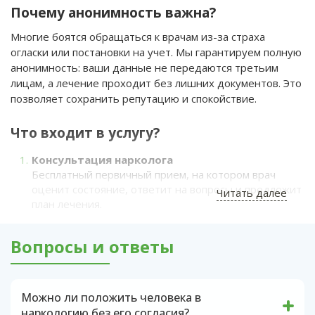
Почему анонимность важна?
Многие боятся обращаться к врачам из-за страха
огласки или постановки на учет. Мы гарантируем полную
анонимность: ваши данные не передаются третьим
лицам, а лечение проходит без лишних документов. Это
позволяет сохранить репутацию и спокойствие.
Что входит в услугу?
Консультация нарколога
Бесплатный первичный прием, на котором врач
оценит состояние, ответит на вопросы и предложит
Читать далее
план лечения.
Детоксикация
Медикаментозное очищение организма от
Вопросы и ответы
токсинов. Помогает снять ломку, улучшить
самочувствие и подготовить к дальнейшему
лечению.
Можно ли положить человека в
Кодирование
наркологию без его согласия?