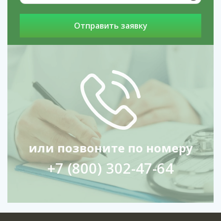
Наши филиалы в регионах: услуги
Лечение
зависимости от кокаина
услуги
Лечение
зависимости от бутирата в Ноябрьске
услуги
Лечение зависимости от солей в Миассе
или позвоните по номеру
+7 (800) 302-47-64